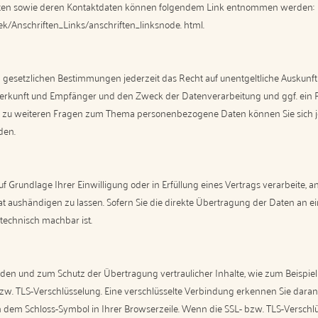
agten sowie deren Kontaktdaten können folgendem Link entnommen werden:
k/Anschriften_Links/anschriften_linksnode. html.
gesetzlichen Bestimmungen jederzeit das Recht auf unentgeltliche Auskunft
kunft und Empfänger und den Zweck der Datenverarbeitung und ggf. ein Re
e zu weiteren Fragen zum Thema personenbezogene Daten können Sie sich j
den.
uf Grundlage Ihrer Einwilligung oder in Erfüllung eines Vertrags verarbeite, a
 aushändigen zu lassen. Sofern Sie die direkte Übertragung der Daten an e
 technisch machbar ist.
nden und zum Schutz der Übertragung vertraulicher Inhalte, wie zum Beispiel 
bzw. TLS-Verschlüsselung. Eine verschlüsselte Verbindung erkennen Sie daran
 an dem Schloss-Symbol in Ihrer Browserzeile. Wenn die SSL- bzw. TLS-Verschlü