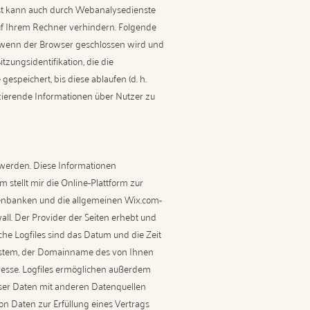
bst kann auch durch Webanalysedienste
uf Ihrem Rechner verhindern. Folgende
, wenn der Browser geschlossen wird und
ungsidentifikation, die die
espeichert, bis diese ablaufen (d. h.
zierende Informationen über Nutzer zu
t werden. Diese Informationen
 stellt mir die Online-Plattform zur
tenbanken und die allgemeinen Wix.com-
ll. Der Provider der Seiten erhebt und
che Logfiles sind das Datum und die Zeit
ssystem, der Domainname des von Ihnen
resse. Logfiles ermöglichen außerdem
ser Daten mit anderen Datenquellen
von Daten zur Erfüllung eines Vertrags