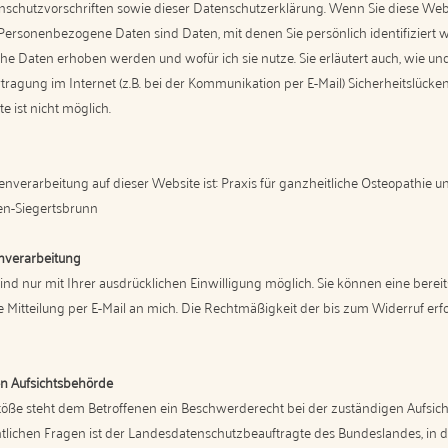
nschutzvorschriften sowie dieser Datenschutzerklärung. Wenn Sie diese We
rsonenbezogene Daten sind Daten, mit denen Sie persönlich identifiziert 
che Daten erhoben werden und wofür ich sie nutze. Sie erläutert auch, wie u
tragung im Internet (z.B. bei der Kommunikation per E-Mail) Sicherheitslücke
e ist nicht möglich.
tenverarbeitung auf dieser Website ist: Praxis für ganzheitliche Osteopathie u
en-Siegertsbrunn
enverarbeitung
d nur mit Ihrer ausdrücklichen Einwilligung möglich. Sie können eine bereits 
e Mitteilung per E-Mail an mich. Die Rechtmäßigkeit der bis zum Widerruf er
n Aufsichtsbehörde
stöße steht dem Betroffenen ein Beschwerderecht bei der zuständigen Aufsic
tlichen Fragen ist der Landesdatenschutzbeauftragte des Bundeslandes, in 