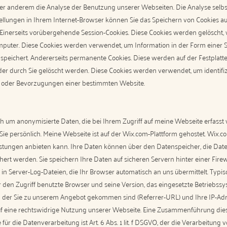
nter anderem die Analyse der Benutzung unserer Webseiten. Die Analyse sel
ellungen in Ihrem Internet-Browser können Sie das Speichern von Cookies a
 Einerseits vorübergehende Session-Cookies. Diese Cookies werden gelöscht
ter. Diese Cookies werden verwendet, um Information in der Form einer Sitz
speichert. Andererseits permanente Cookies. Diese werden auf der Festplatte g
der durch Sie gelöscht werden. Diese Cookies werden verwendet, um identifi
 oder Bevorzugungen einer bestimmten Website.
ich um anonymisierte Daten, die bei Ihrem Zugriff auf meine Webseite erfass
ie persönlich. Meine Webseite ist auf der Wix.com-Plattform gehostet. Wix.com
istungen anbieten kann. Ihre Daten können über den Datenspeicher, die Da
 werden. Sie speichern Ihre Daten auf sicheren Servern hinter einer Firewa
in Server-Log-Dateien, die Ihr Browser automatisch an uns übermittelt. Typis
ür den Zugriff benutzte Browser und seine Version, das eingesetzte Betrieb
von der Sie zu unserem Angebot gekommen sind (Referrer-URL) und Ihre IP-Ad
uf eine rechtswidrige Nutzung unserer Webseite. Eine Zusammenführung die
r die Datenverarbeitung ist Art. 6 Abs. 1 lit. f DSGVO, der die Verarbeitung 