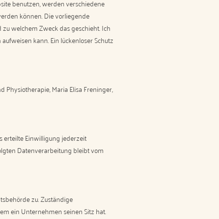
bsite benutzen, werden verschiedene
werden können. Die vorliegende
nd zu welchem Zweck das geschieht. Ich
n aufweisen kann. Ein lückenloser Schutz
nd Physiotherapie, Maria Elisa Freninger,
erteilte Einwilligung jederzeit
folgten Datenverarbeitung bleibt vom
htsbehörde zu. Zuständige
dem ein Unternehmen seinen Sitz hat.